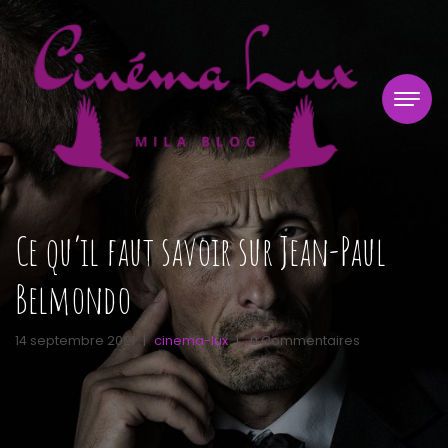
Ce qu’il faut savoir sur Jean-Paul
Belmondo
14 septembre 2021
|
cinema-lux
|
0 Commentaires