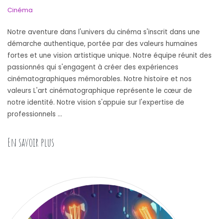
Cinéma
Notre aventure dans l'univers du cinéma s'inscrit dans une
démarche authentique, portée par des valeurs humaines
fortes et une vision artistique unique. Notre équipe réunit des
passionnés qui s'engagent à créer des expériences
cinématographiques mémorables. Notre histoire et nos
valeurs L'art cinématographique représente le cœur de
notre identité. Notre vision s'appuie sur l'expertise de
professionnels …
« A propos de nous : Une equipe de professionnel
En savoir plus