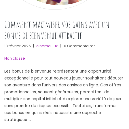
Comment maximiser vos gains avec un
bonus de bienvenue attractif
13 février 2026
|
cinema-lux
|
0 Commentaires
Non classé
Les bonus de bienvenue représentent une opportunité
exceptionnelle pour tout nouveau joueur souhaitant débuter
son aventure dans l’univers des casinos en ligne. Ces offres
promotionnelles, souvent généreuses, permettent de
multiplier son capital initial et d’explorer une variété de jeux
sans prendre de risques excessifs. Toutefois, transformer
ces bonus en gains réels nécessite une approche
stratégique …