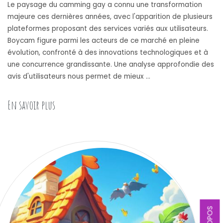
Le paysage du camming gay a connu une transformation
majeure ces dernières années, avec l'apparition de plusieurs
plateformes proposant des services variés aux utilisateurs.
Boycam figure parmi les acteurs de ce marché en pleine
évolution, confronté à des innovations technologiques et à
une concurrence grandissante. Une analyse approfondie des
avis d'utilisateurs nous permet de mieux …
« Boycam face aux innovations du camming : Analy
En savoir plus