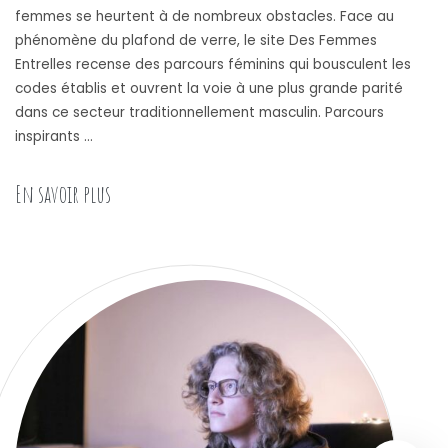
femmes se heurtent à de nombreux obstacles. Face au
phénomène du plafond de verre, le site Des Femmes
Entrelles recense des parcours féminins qui bousculent les
codes établis et ouvrent la voie à une plus grande parité
dans ce secteur traditionnellement masculin. Parcours
inspirants …
« Briser le Plafond de Verre : Tous les articles 
En savoir plus