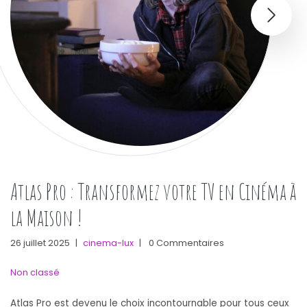
Atlas Pro : Transformez votre TV en Cinéma à
la Maison !
26 juillet 2025
|
cinema-lux
|
0 Commentaires
Non classé
Atlas Pro est devenu le choix incontournable pour tous ceux