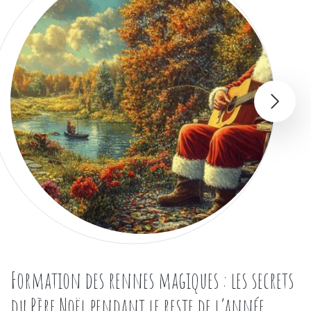
Formation des rennes magiques : les secrets
du Père Noël pendant le reste de l’année