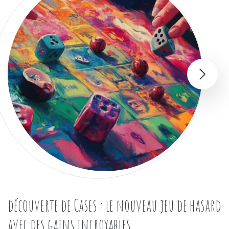
découverte de Cases : le nouveau jeu de hasard
avec des gains incroyables