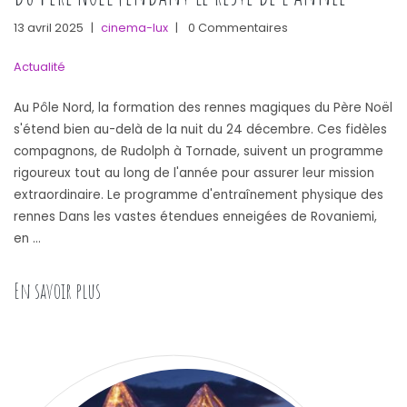
13 avril 2025
|
cinema-lux
|
0 Commentaires
Actualité
Au Pôle Nord, la formation des rennes magiques du Père Noël
s'étend bien au-delà de la nuit du 24 décembre. Ces fidèles
compagnons, de Rudolph à Tornade, suivent un programme
rigoureux tout au long de l'année pour assurer leur mission
extraordinaire. Le programme d'entraînement physique des
rennes Dans les vastes étendues enneigées de Rovaniemi,
en …
« Formation des rennes magiques : les secrets du
En savoir plus