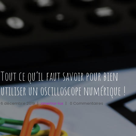
Tout ce qu’il faut savoir pour bien
utiliser un oscilloscope numérique !
6 décembre 2019
|
cinema-lux
|
0 Commentaires