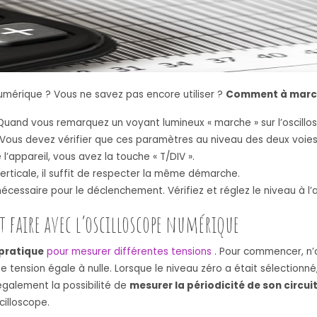
mérique ? Vous ne savez pas encore utiliser ?
Comment à march
uand vous remarquez un voyant lumineux « marche » sur l’oscillosco
ous devez vérifier que ces paramètres au niveau des deux voies s
 l’appareil, vous avez la touche « T/DIV ».
verticale, il suffit de respecter la même démarche.
cessaire pour le déclenchement. Vérifiez et réglez le niveau à l’ai
t faire avec l’oscilloscope numérique
 pratique
pour mesurer différentes tensions
. Pour commencer, n’
 tension égale à nulle. Lorsque le niveau zéro a était sélectionn
a également la possibilité de
mesurer la périodicité de son circui
cilloscope.