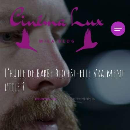
L’huile de barbe bio est-elle vraiment
utile ?
22 juillet 2020
|
cinema-lux
|
0 Commentaires