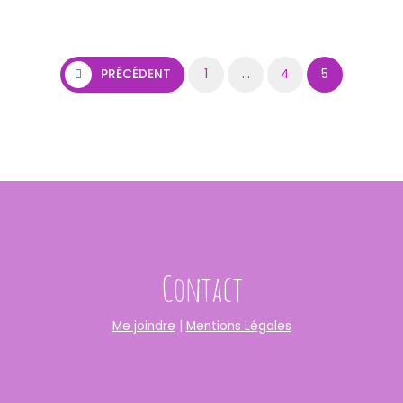
Pagination des publications
PRÉCÉDENT
1
…
4
5
Contact
Me joindre
|
Mentions Légales